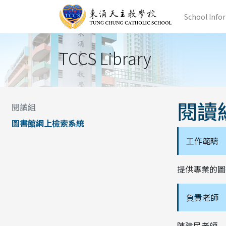
School Info
TCCS Library
閱讀
閱讀組
圖書館網上檢索系統
工作範疇
提供專業的圖
負責老師
陳建民老師