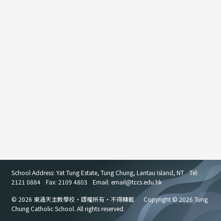
School Address: Yat Tung Estate, Tung Chung, Lantau Island, NT
Tel:
2121 0884
Fax: 2109 4803
Email: email
@
tccs.edu.hk
© 2026 東涌天主教學校・版權所有・不得轉載
Copyright © 2026 Tung
Chung Catholic School. All rights reserved.