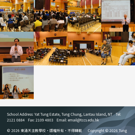
School Address: Yat Tung Estate, Tung Chung, Lantau Island, NT
Tel:
2121 0884
Fax: 2109 4803
Email: email
@
tccs.edu.hk
© 2026 東涌天主教學校・版權所有・不得轉載
Copyright © 2026 Tung