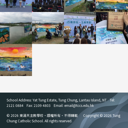
School Address: Yat Tung Estate, Tung Chung, Lantau Island, NT
Tel:
2121 0884
Fax: 2109 4803
Email: email
@
tccs.edu.hk
© 2026 東涌天主教學校・版權所有・不得轉載
Copyright © 2026 Tung
Chung Catholic School. All rights reserved.