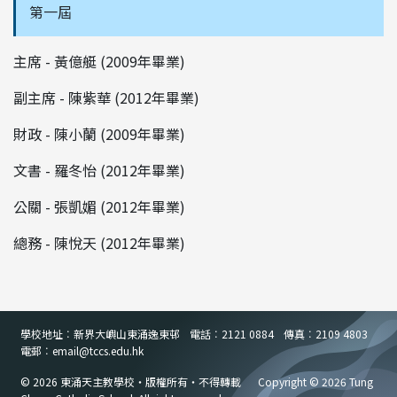
第一屆
主席 - 黃億艇 (2009年畢業)
副主席 - 陳紫華 (2012年畢業)
財政 - 陳小蘭 (2009年畢業)
文書 - 羅冬怡 (2012年畢業)
公關 - 張凱媚 (2012年畢業)
總務 - 陳悅天 (2012年畢業)
學校地址︰新界大嶼山東涌逸東邨
電話︰2121 0884
傳真︰2109 4803
電郵︰email
@
tccs.edu.hk
© 2026 東涌天主教學校・版權所有・不得轉載
Copyright © 2026 Tung