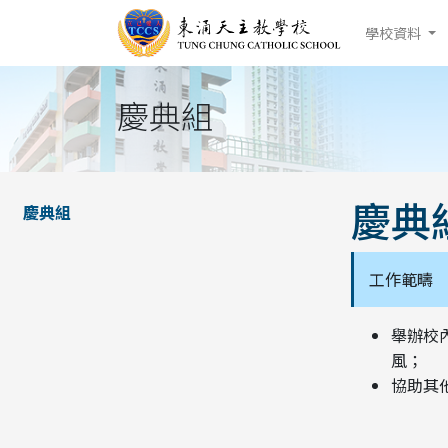
學校資料
慶典組
慶典
慶典組
工作範疇
舉辦校
風；
協助其