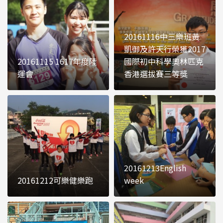
20161116中三樂班黃
凱御及許天行榮獲2017
20161115 1617年度陸
國際初中科學奧林匹克
運會
香港選拔賽三等獎
20161213English
20161212可樂健樂跑
week