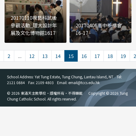
20170110視藝科試後
參觀活動_理大設計年
20170406高中祈禱會
展及文化博物館1617
16-17
2
...
12
13
14
15
16
17
18
19
School Address: Yat Tung Estate, Tung Chung, Lantau Island, NT
Tel:
2121 0884
Fax: 2109 4803
Email: email
@
tccs.edu.hk
© 2026 東涌天主教學校・版權所有・不得轉載
Copyright © 2026 Tung
Chung Catholic School. All rights reserved.