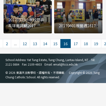
20170525小學校際乒
乓球邀請賽2017
20170601視藝週1617
2
...
12
13
14
15
16
17
18
19
School Address: Yat Tung Estate, Tung Chung, Lantau Island, NT
Tel:
2121 0884
Fax: 2109 4803
Email: email
@
tccs.edu.hk
© 2026 東涌天主教學校・版權所有・不得轉載
Copyright © 2026 Tung
Chung Catholic School. All rights reserved.