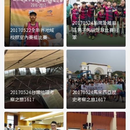
20170524荃灣及離島
20170522全新界地域
區男子丙組足球比賽冠
校際室內賽艇比賽
軍
20170524台灣地理考
20170524馬來西亞歷
察之旅1617
史考察之旅1617