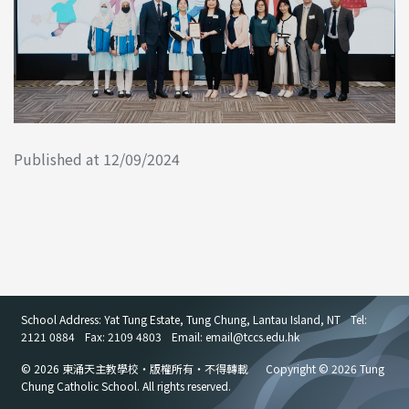
Published at 12/09/2024
School Address: Yat Tung Estate, Tung Chung, Lantau Island, NT
Tel:
2121 0884
Fax: 2109 4803
Email: email
@
tccs.edu.hk
© 2026 東涌天主教學校・版權所有・不得轉載
Copyright © 2026 Tung
Chung Catholic School. All rights reserved.