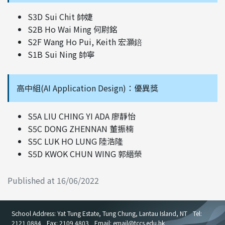
S3D Sui Chit 帥婕
S2B Ho Wai Ming 何尉銘
S2F Wang Ho Pui, Keith 宏灝錇
S1B Sui Ning 帥寧
高中組(AI Application Design)：優異獎
S5A LIU CHING YI ADA 廖靜怡
S5C DONG ZHENNAN 董振楠
S5C LUK HO LUNG 陸浩隆
S5D KWOK CHUN WING 郭縉榮
Published at 16/06/2022
School Address: Yat Tung Estate, Tung Chung, Lantau Island, NT
Tel:
2121 0884
Fax: 2109 4803
Email: email
@
tccs.edu.hk