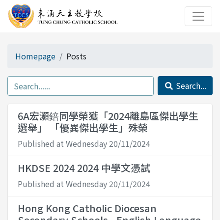
Homepage
Posts
Search...
6A宏灝錇同學榮獲「2024離島區傑出學生
選舉」 「優異傑出學生」殊榮
Published at Wednesday 20/11/2024
HKDSE 2024 2024 中學文憑試
Published at Wednesday 20/11/2024
Hong Kong Catholic Diocesan
Secondary Schools - English Language