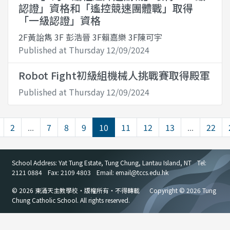
認證」資格和「遙控競速團體戰」取得
「一級認證」資格
2F黃詒雋 3F 彭浩晉 3F賴嘉樂 3F陳可宇
Published at Thursday 12/09/2024
Robot Fight初級組機械人挑戰賽取得殿軍
Published at Thursday 12/09/2024
2
...
7
8
9
10
11
12
13
...
22
School Address: Yat Tung Estate, Tung Chung, Lantau Island, NT
Tel:
2121 0884
Fax: 2109 4803
Email: email
@
tccs.edu.hk
© 2026 東涌天主教學校・版權所有・不得轉載
Copyright © 2026 Tung
Chung Catholic School. All rights reserved.