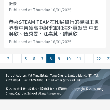
振豪
Published at Thursday 16/01/2025
恭喜STEAM TEAM在印尼舉行的機關王世
界賽中榮獲高中組季軍和海外貢獻獎 中五
吳欣、伍秀旻、江嘉慧、鍾慧欣
Published at Thursday 16/01/2025
1
2
...
5
6
7
8
9
10
11
...
22
2
School Address: Yat Tung Estate, Tung Chung, Lantau Island, NT
Tel:
2121 0884
Fax: 2109 4803
Email: email
@
tccs.edu.hk
© 2026 東涌天主教學校・版權所有・不得轉載
Copyright © 2026 Tung
Chung Catholic School. All rights reserved.