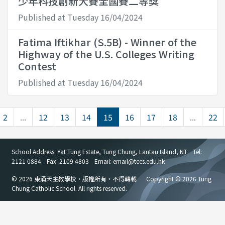
少年科技創新大賽全國賽二等獎
Published at Tuesday 16/04/2024
Fatima Iftikhar (S.5B) - Winner of the
Highway of the U.S. Colleges Writing
Contest
Published at Tuesday 16/04/2024
2
...
12
13
14
15
16
17
18
...
22
School Address: Yat Tung Estate, Tung Chung, Lantau Island, NT
Tel:
2121 0884
Fax: 2109 4803
Email: email
@
tccs.edu.hk
© 2026 東涌天主教學校・版權所有・不得轉載
Copyright © 2026 Tung
Chung Catholic School. All rights reserved.