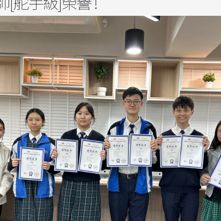
[舵手級]榮譽 !