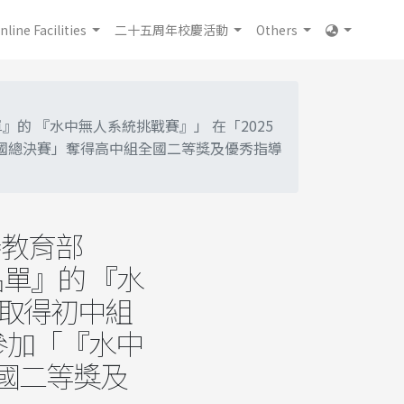
nline Facilities
二十五周年校慶活動
Others
單』的 『水中無人系統挑戰賽』」 在「2025
全國總決賽」奪得高中組全國二等獎及優秀指導
賽教育部
名單』的 『水
」取得初中組
參加「『水中
國二等獎及