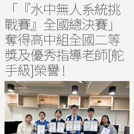
「『水中無人系統挑
戰賽』全國總決賽」
奪得高中組全國二等
獎及優秀指導老師[舵
手級]榮譽 !