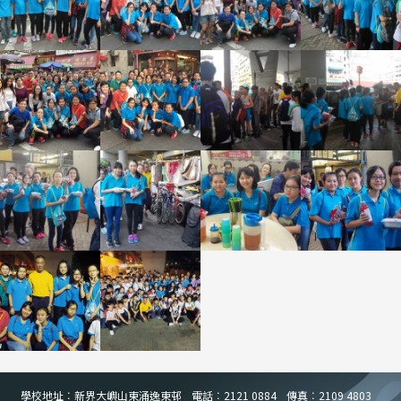
學校地址︰新界大嶼山東涌逸東邨
電話︰2121 0884
傳真︰2109 4803