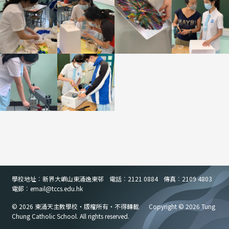
學校地址︰新界大嶼山東涌逸東邨
電話︰2121 0884
傳真︰2109 4803
電郵︰email
@
tccs.edu.hk
© 2026 東涌天主教學校・版權所有・不得轉載
Copyright © 2026 Tung
Chung Catholic School. All rights reserved.