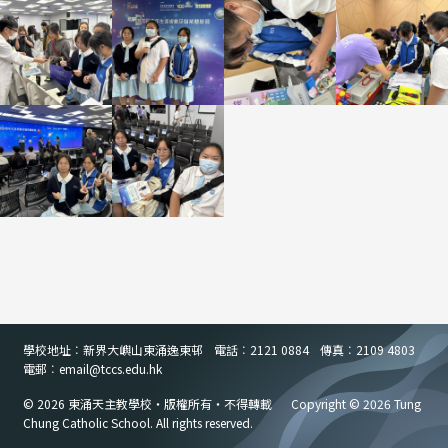
學校地址︰新界大嶼山東涌逸東邨
電話︰2121 0884
傳真︰2109 4803
電郵︰email
@
tccs.edu.hk
© 2026 東涌天主教學校・版權所有・不得轉載
Copyright © 2026 Tung
Chung Catholic School. All rights reserved.