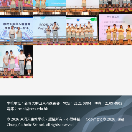
學校地址︰新界大嶼山東涌逸東邨
電話︰2121 0884
傳真︰2109 4803
電郵︰email
@
tccs.edu.hk
© 2026 東涌天主教學校・版權所有・不得轉載
Copyright © 2026 Tung
Chung Catholic School. All rights reserved.