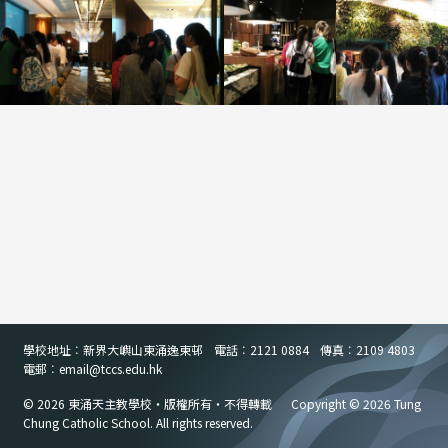
學校地址︰新界大嶼山東涌逸東邨
電話︰2121 0884
傳真︰2109 4803
電郵︰email
@
tccs.edu.hk
© 2026 東涌天主教學校・版權所有・不得轉載
Copyright © 2026 Tung
Chung Catholic School. All rights reserved.