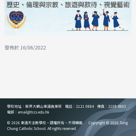
發佈於 16/06/2022
學校地址︰新界大嶼山東涌逸東邨
電話︰2121 0884
傳真︰2109 4803
電郵︰email
@
tccs.edu.hk
© 2026 東涌天主教學校・版權所有・不得轉載
Copyright © 2026 Tung
Chung Catholic School. All rights reserved.