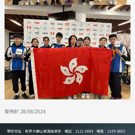
發佈於 28/08/2024
學校地址︰新界大嶼山東涌逸東邨
電話︰2121 0884
傳真︰2109 4803