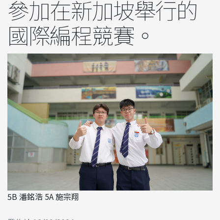
參加在新加坡舉行的
國際編程競賽。
5B 潘銘浩 5A 施宗翔