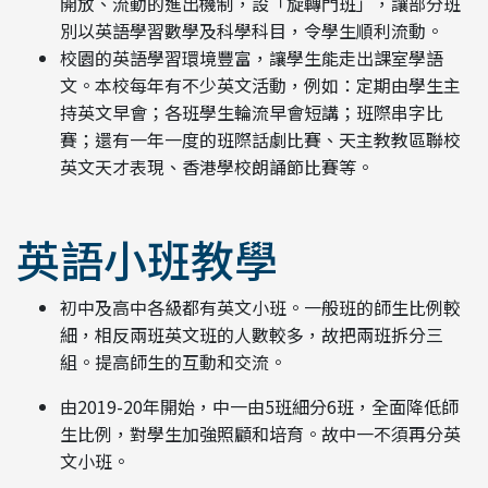
開放、流動的進出機制，設「旋轉門班」，讓部分班
別以英語學習數學及科學科目，令學生順利流動。
校園的英語學習環境豐富，讓學生能走出課室學語
文。本校每年有不少英文活動，例如：定期由學生主
持英文早會；各班學生輪流早會短講；班際串字比
賽；還有一年一度的班際話劇比賽、天主教教區聯校
英文天才表現、香港學校朗誦節比賽等。
英語小班教學
初中及高中各級都有英文小班。一般班的師生比例較
細，相反兩班英文班的人數較多，故把兩班拆分三
組。提高師生的互動和交流。
由2019-20年開始，中一由5班細分6班，全面降低師
生比例，對學生加強照顧和培育。故中一不須再分英
文小班。