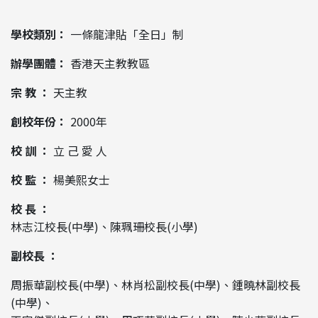
學校類別：
一條龍津貼「全日」制
辦學團體：
香港天主教教區
宗 教 ：
天主教
創校年份：
2000年
校 訓 ：
立 己 愛 人
校 監 ：
楊美熙女士
校 長 ：
林志江校長(中學)、陳珮珊校長(小學)
副校長 ：
周振華副校長(中學)、林肖松副校長(中學)、鍾曉林副校長
(中學)、