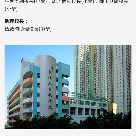
巫家傑副校長(小學)﹑周巧茵副校長(小學)﹑陳少燕副校長
(小學)
助理校長：
伍啟時助理校長(中學)