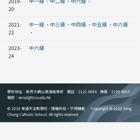
2019-
中一級 ·
中二級 ·
中六級 ·
20
2021-
中一級 ·
中三級 ·中四級 ·中五級 ·
中六級
22
·
2023-
中六級
24
學校地址︰新界大嶼山東涌逸東邨
電話︰2121 0884
傳真︰2109 4803
電郵︰email
@
tccs.edu.hk
© 2026 東涌天主教學校・版權所有・不得轉載
Copyright © 2026 Tung
Chung Catholic School. All rights reserved.