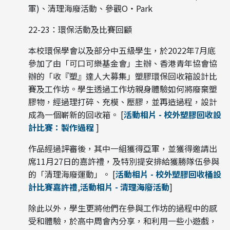
軍)、清理海廢活動、參觀O‧Park
22-23：環保活動及比賽回顧
本校環保學會以及部分中五級學生，於2022年7月底
參加了由「可口可樂基金會」主辦、香港青年協會協
辦的「收『塑』達人大募集」塑膠環保回收箱設計比
賽及工作坊。學生透過工作坊親身體驗如何將廢棄塑
膠物，經過理打碎、充模、壓膠，並再造過程，設計
成為一個嶄新的回收箱。 [
活動相片 - 校外塑膠回收設
計比賽：製作過程
]
作品經過評審後，其中一組獲得亞軍，並獲得邀請出
席11月27日的嘉許禮，及特別提安排給獲勝隊伍參與
的「清理海廢運動」。 [
活動相片 - 校外塑膠回收桶設
計比賽嘉許禮
,
活動相片 - 清理海廢活動
]
除此以外，學生更將他們在參與工作坊的過程中的感
受和體驗，於高中周會內分享，和利用一些小遊戲，