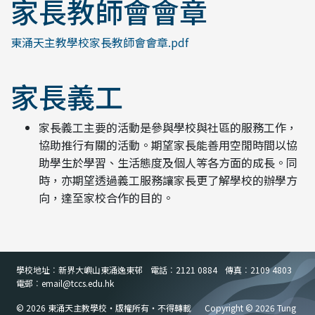
家長教師會會章
東涌天主教學校家長教師會會章.pdf
家長義工
家長義工主要的活動是參與學校與社區的服務工作，
協助推行有關的活動。期望家長能善用空閒時間以協
助學生於學習、生活態度及個人等各方面的成長。同
時，亦期望透過義工服務讓家長更了解學校的辦學方
向，達至家校合作的目的。
學校地址︰新界大嶼山東涌逸東邨
電話︰2121 0884
傳真︰2109 4803
電郵︰email
@
tccs.edu.hk
© 2026 東涌天主教學校・版權所有・不得轉載
Copyright © 2026 Tung