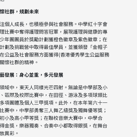
懷社群，規劃未來
注個人成長，也積極參與社會服務。中學紅十字會
理比賽中奪得護理問答冠軍，展現護理與健康的專
少年團團員於獎勵計劃獲橙色徽章及紫色徽章；在
計劃及挑戰營中取得最佳學員，並獲頒發「金帽子
在公益及社會服務方面獲得(香港優秀學生公益服務
關懷社群的精神。
藝發展：身心並重，多元發展
領域中，東天人同樣光芒四射。無論是中學部及小
、區際及校際比賽中，在田徑、游泳及多項球類比
多項團體及個人三甲獎項。此外，在本年第六十一
比賽中，中學部勇奪三人舞乙級獎及獨舞優等獎；
初小及高小甲等獎；在聯校音樂大賽中，中學合
得金獎，樂器獨奏、合奏中小都取得銀獎，在舞台
放異彩。