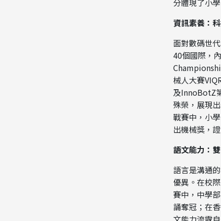
分體現了小學
資訊素養：科
面對數碼世代
40個國際，內地
Champions
械人大賽VIQ
及InnoB
殊榮，展現出
戰賽中，小學
出機械獎，證
語文能力：雙
語言是溝通的
優異。在校際
賽中，中學部
誦奪冠；在香
文能力流露自