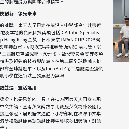
生的解難能力與團隊合作精神。
技創新，領先未來
的挑戰，東天人早已走在前沿。中學部今年共獲近
及本地的資訊科技獎項包括：Adobe Specialist
hip Hong Kong金獎、日本東京JAPAN CUP 2025機
RC聯賽亞軍、VIQRC評審推薦獎 及VRC 活力獎，以
otZ第二屆離島盃卓越獎、設計獎、啟發獎及金獎等多項
精湛及領先的技術與創意。在第二屆全球機械人挑
部奪全球總冠軍，以及InnoBotZ第二屆離島盃獲傑
明小學在這領域上發展潛力無限。
語並進，靈活運用
橋樑，也是思維的工具。在這方面東天人同樣表現
中文集誦、全港英文說故事比賽及英文寫作公開比
接連奪冠，展現語文造詣。小學部則在校際中文集
港學校戲劇節英語話劇比賽中奪取多個獎項，對語
信。