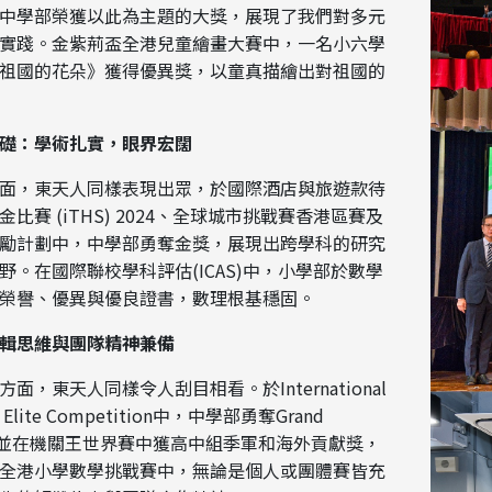
中學部榮獲以此為主題的大獎，展現了我們對多元
實踐。金紫荊盃全港兒童繪畫大賽中，一名小六學
祖國的花朵》獲得優異獎，以童真描繪出對祖國的
礎：學術扎實，眼界宏闊
面，東天人同樣表現出眾，於國際酒店與旅遊款待
比賽 (iTHS) 2024、全球城市挑戰賽香港區賽及
勵計劃中，中學部勇奪金獎，展現出跨學科的研究
野。在國際聯校學科評估(ICAS)中，小學部於數學
榮譽、優異與優良證書，數理根基穩固。
輯思維與團隊精神兼備
面，東天人同樣令人刮目相看。於International
s Elite Competition中，中學部勇奪Grand
on；並在機關王世界賽中獲高中組季軍和海外貢獻獎，
全港小學數學挑戰賽中，無論是個人或團體賽皆充