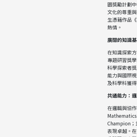
園獎勵計劃中
文化的尊重與
生憑藉作品《
熱情。
廣闊的知識基
在知識探索方
專題研習獎學金
科學探索者獎
能力與國際視
及科學科獲得
共通能力：邏
在邏輯與協作方
Mathematic
Champi
表現卓越。在