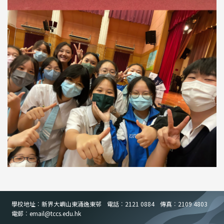
學校地址︰新界大嶼山東涌逸東邨
電話︰2121 0884
傳真︰2109 4803
電郵︰email
@
tccs.edu.hk