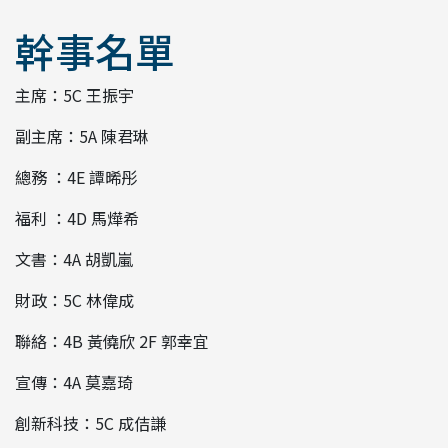
幹事名單
主席：5C 王振宇
副主席：5A 陳君琳
總務 ：4E 譚晞彤
福利 ：4D 馬燁希
文書：4A 胡凱嵐
財政：5C 林偉成
聯絡：4B 黃僥欣 2F 郭幸宜
宣傳：4A 莫嘉琦
創新科技：5C 成佶謙