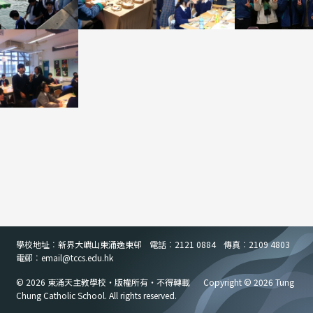
學校地址︰新界大嶼山東涌逸東邨
電話︰2121 0884
傳真︰2109 4803
電郵︰email
@
tccs.edu.hk
© 2026 東涌天主教學校・版權所有・不得轉載
Copyright © 2026 Tung
Chung Catholic School. All rights reserved.