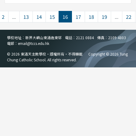
2
...
13
14
15
16
17
18
19
...
22
學校地址︰新界大嶼山東涌逸東邨
電話︰2121 0884
傳真︰2109 4803
電郵︰email
@
tccs.edu.hk
© 2026 東涌天主教學校・版權所有・不得轉載
Copyright © 2026 Tung
Chung Catholic School. All rights reserved.