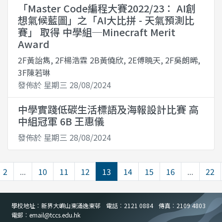
「Master Code編程大賽2022/23： AI創
想氣候藍圖」之「AI大比拼 - 天氣預測比
賽」 取得 中學組─Minecraft Merit
Award
2F黃詒雋, 2F楊浩霖 2B黃僥欣, 2E傅曉天, 2F吳朗晞,
3F陳若琳
發佈於 星期三 28/08/2024
中學實踐低碳生活標語及海報設計比賽 高
中組冠軍 6B 王惠儀
發佈於 星期三 28/08/2024
2
...
10
11
12
13
14
15
16
...
22
學校地址︰新界大嶼山東涌逸東邨
電話︰2121 0884
傳真︰2109 4803
電郵︰email
@
tccs.edu.hk