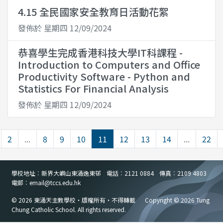
4.15 全民國家安全教育日活動花絮
發佈於 星期四 12/09/2024
恭喜學生完成香港科技大學IT科課程 -
Introduction to Computers and Office
Productivity Software - Python and
Statistics For Financial Analysis
發佈於 星期四 12/09/2024
2
...
8
9
10
11
12
13
14
...
22
學校地址︰新界大嶼山東涌逸東邨
電話︰2121 0884
傳真︰2109 4803
電郵︰email
@
tccs.edu.hk
© 2026 東涌天主教學校・版權所有・不得轉載
Copyright © 2026 Tung
Chung Catholic School. All rights reserved.