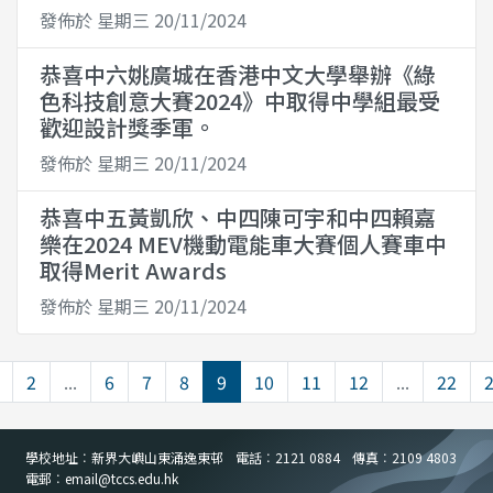
發佈於 星期三 20/11/2024
恭喜中六姚廣城在香港中文大學舉辦《綠
色科技創意大賽2024》中取得中學組最受
歡迎設計獎季軍。
發佈於 星期三 20/11/2024
恭喜中五黃凱欣、中四陳可宇和中四賴嘉
樂在2024 MEV機動電能車大賽個人賽車中
取得Merit Awards
發佈於 星期三 20/11/2024
2
...
6
7
8
9
10
11
12
...
22
學校地址︰新界大嶼山東涌逸東邨
電話︰2121 0884
傳真︰2109 4803
電郵︰email
@
tccs.edu.hk