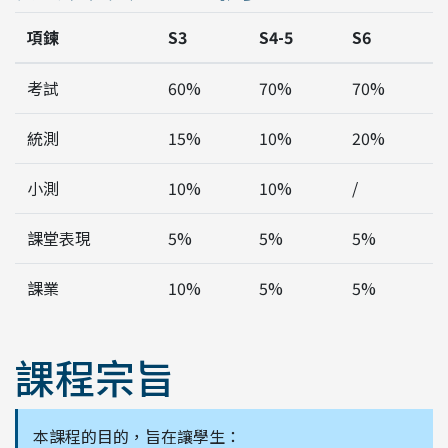
項鍊
S3
S4-5
S6
考試
60%
70%
70%
統測
15%
10%
20%
小測
10%
10%
/
課堂表現
5%
5%
5%
課業
10%
5%
5%
課程宗旨
本課程的目的，旨在讓學生：