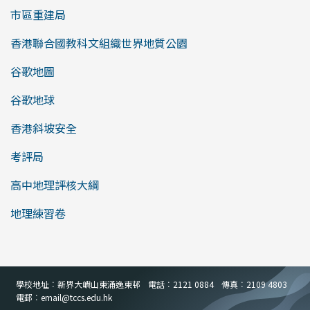
市區重建局
香港聯合國教科文組織世界地質公園
谷歌地圖
谷歌地球
香港斜坡安全
考評局
高中地理評核大綱
地理練習卷
學校地址︰新界大嶼山東涌逸東邨
電話︰2121 0884
傳真︰2109 4803
電郵︰email
@
tccs.edu.hk