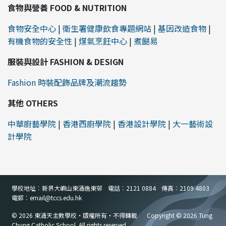
食物與營養 FOOD & NUTRITION
食物安全中心
|
衛生署健康飲食專題網站
|
基因改造食物
|
有機食物的安全性
|
煤氣烹飪中心
|
煮餸易
服裝與設計 FASHION & DESIGN
Fashion 時裝配飾品牌及潮流趨勢
其他 OTHERS
中華廚藝學院
|
香港西廚學院
|
香港設計學院
|
大一藝術設
計學院
學校地址︰新界大嶼山東涌逸東邨
電話︰2121 0884
傳真︰2109 4803
電郵︰email
@
tccs.edu.hk
© 2026 東涌天主教學校・版權所有・不得轉載
Copyright © 2026 Tung
Chung Catholic School. All rights reserved.