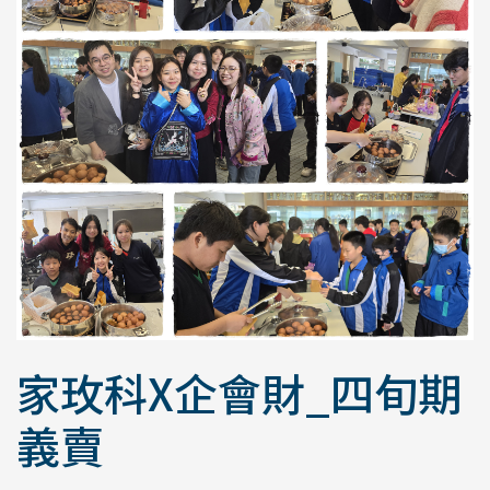
家玫科X企會財_四旬期
義賣