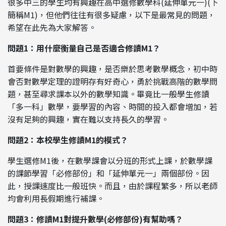
很多中三的學生均有興趣在高中選修數學科(延伸單元一)(下
簡稱M1)，但他們往往有很多疑慮，以下是最常見的問題，
希望在此先為大家解答。
問題1：用什麼衡量自己是否適合修讀M1？
首要條件是對數學的興趣，是否樂於思考數學概念，初中時
會否對數學定理的證明存有好奇心，勇於挑戰高階的數學問
題，甚至尋求課本以外的數學知識。畢竟比一般學生修讀
「多一科」數學，要學習的內容、時間的投入都會增加，若
沒有足夠的興趣，實在難以支持長久的學習。
問題2：本校學生修讀M1的模式？
學生選修M1後，在數學課會以分班的形式上課，於數學課
的課節學習「必修部份」和「延伸單元一」兩個部份。因
此，授課速度比一般班快。而且，由於課程繁多，所以老師
均會利用長假期進行補課。
問題3：修讀M1對提升數學(必修部份)有幫助嗎？