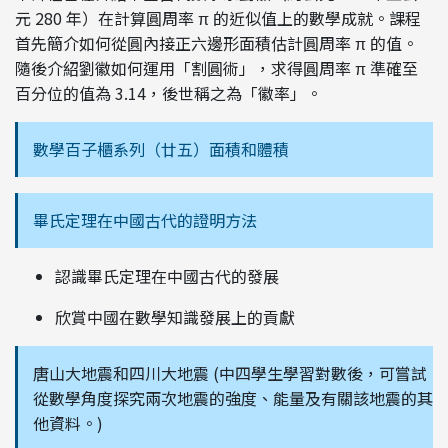
元 280 年）在計算圓周率 π 的近似值上的數學成就。課程
首先簡介如何從圓內接正六邊形面積估計圓周率 π 的值。
隨後介紹劉徽如何運用「割圓術」，求得圓周率 π 準確至
百分位的值為 3.14，後世稱之為「徽率」。
數學百子櫃系列（廿五）面積和體積
畢氏定理在中國古代的證明方法
認識畢氏定理在中國古代的發展
欣賞中國在數學知識發展上的貢獻
唐山大地震和四川大地震 (中四學生學習對數後，可嘗試
從數學角度探究兩次地震的強度、能量及有關該地震的其
他資料。)