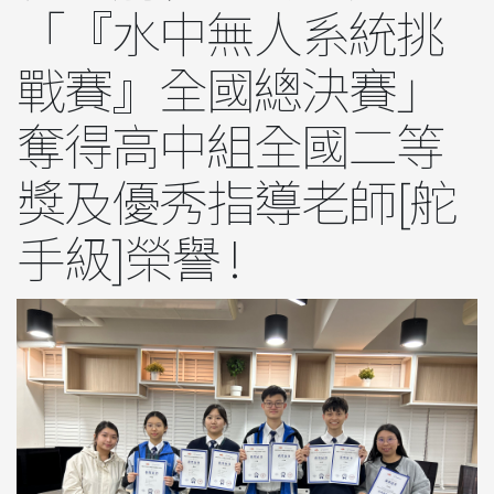
「『水中無人系統挑
戰賽』全國總決賽」
奪得高中組全國二等
獎及優秀指導老師[舵
手級]榮譽 !